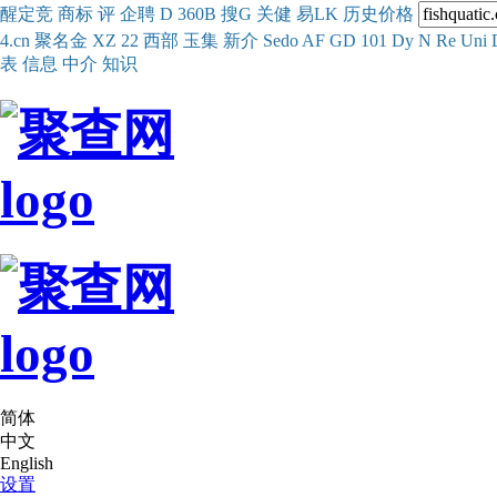
醒
定
竞
商
标
评
企
聘
D
360
B
搜
G
关健
易
LK
历史
价格
4.cn
聚名
金
XZ
22
西部
玉
集
新
介
Se
do
AF
GD
101
Dy
N
Re
Uni
表
信息
中介
知识