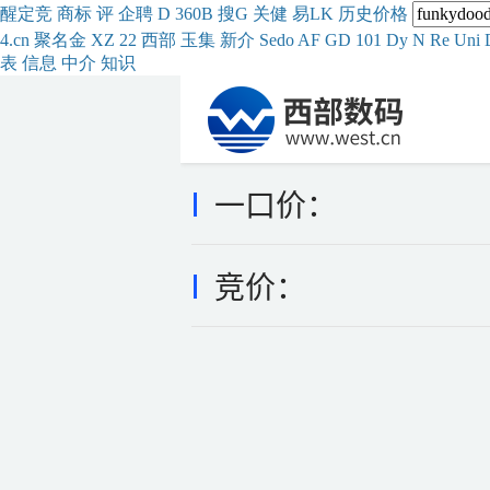
醒
定
竞
商
标
评
企
聘
D
360
B
搜
G
关健
易
LK
历史
价格
4.cn
聚名
金
XZ
22
西部
玉
集
新
介
Se
do
AF
GD
101
Dy
N
Re
Uni
表
信息
中介
知识