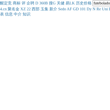
醒
定
竞
商
标
评
企
聘
D
360
B
搜
G
关健
易
LK
历史
价格
4.cn
聚名
金
XZ
22
西部
玉
集
新
介
Se
do
AF
GD
101
Dy
N
Re
Uni
表
信息
中介
知识