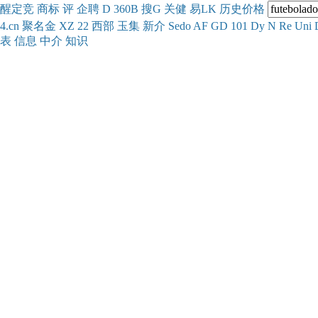
醒
定
竞
商
标
评
企
聘
D
360
B
搜
G
关健
易
LK
历史
价格
4.cn
聚名
金
XZ
22
西部
玉
集
新
介
Se
do
AF
GD
101
Dy
N
Re
Uni
表
信息
中介
知识