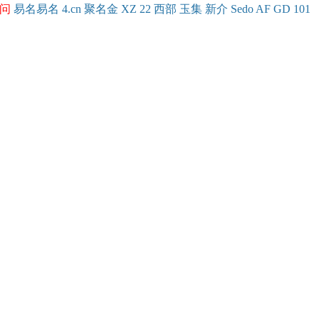
问
易名
易
名
4.cn
聚名
金
XZ
22
西部
玉
集
新
介
Se
do
AF
GD
101