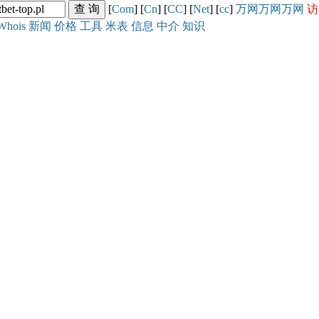
[
Com
] [
Cn
] [
CC
] [
Net
] [
cc
]
万网
万网
万网
访
Whois
新闻
价格
工具
米表
信息
中介
知识