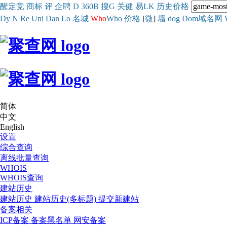
醒
定
竞
商
标
评
企
聘
D
360
B
搜
G
关健
易
LK
历史
价格
Dy
N
Re
Uni
Dan
Lo
名城
Who
Who
价格
[
微
]
墙
dog
Dom域名网