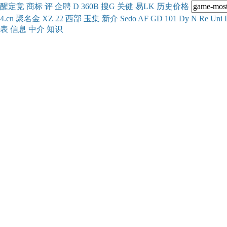
醒
定
竞
商
标
评
企
聘
D
360
B
搜
G
关健
易
LK
历史
价格
4.cn
聚名
金
XZ
22
西部
玉
集
新
介
Se
do
AF
GD
101
Dy
N
Re
Uni
表
信息
中介
知识