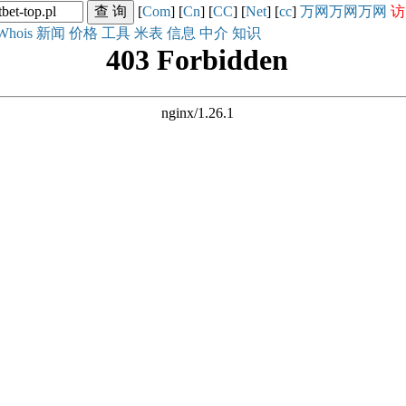
[
Com
] [
Cn
] [
CC
] [
Net
] [
cc
]
万网
万网
万网
访
Whois
新闻
价格
工具
米表
信息
中介
知识