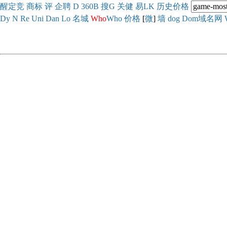
醒
定
竞
商
标
评
企
聘
D
360
B
搜
G
关健
易
LK
历史
价格
Dy
N
Re
Uni
Dan
Lo
名城
Who
Who
价格
[
微
]
墙
dog
Dom域名网