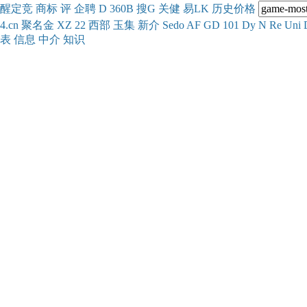
醒
定
竞
商
标
评
企
聘
D
360
B
搜
G
关健
易
LK
历史
价格
4.cn
聚名
金
XZ
22
西部
玉
集
新
介
Se
do
AF
GD
101
Dy
N
Re
Uni
表
信息
中介
知识