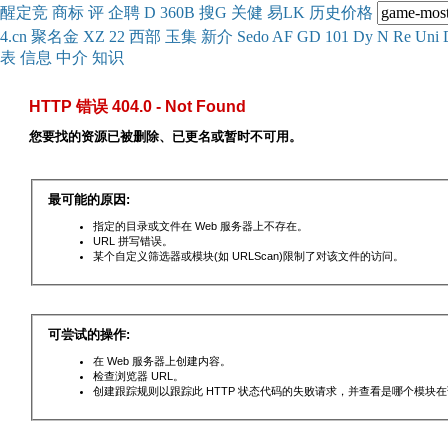
醒
定
竞
商
标
评
企
聘
D
360
B
搜
G
关健
易
LK
历史
价格
4.cn
聚名
金
XZ
22
西部
玉
集
新
介
Se
do
AF
GD
101
Dy
N
Re
Uni
表
信息
中介
知识