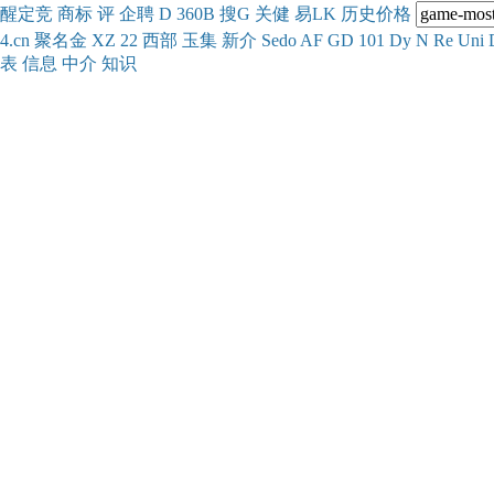
醒
定
竞
商
标
评
企
聘
D
360
B
搜
G
关健
易
LK
历史
价格
4.cn
聚名
金
XZ
22
西部
玉
集
新
介
Se
do
AF
GD
101
Dy
N
Re
Uni
表
信息
中介
知识