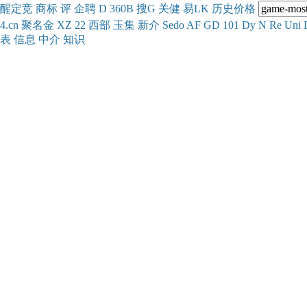
醒
定
竞
商
标
评
企
聘
D
360
B
搜
G
关健
易
LK
历史
价格
4.cn
聚名
金
XZ
22
西部
玉
集
新
介
Se
do
AF
GD
101
Dy
N
Re
Uni
表
信息
中介
知识