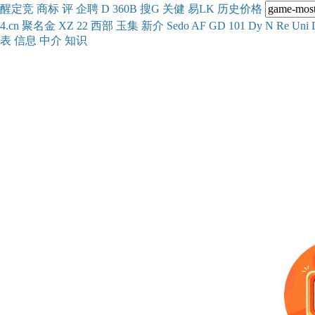
醒
定
竞
商
标
评
企
聘
D
360
B
搜
G
关健
易
LK
历史
价格
4.cn
聚名
金
XZ
22
西部
玉
集
新
介
Se
do
AF
GD
101
Dy
N
Re
Uni
表
信息
中介
知识