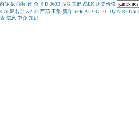
醒
定
竞
商
标
评
企
聘
D
360
B
搜
G
关健
易
LK
历史
价格
4.cn
聚名
金
XZ
22
西部
玉
集
新
介
Se
do
AF
GD
101
Dy
N
Re
Uni
表
信息
中介
知识