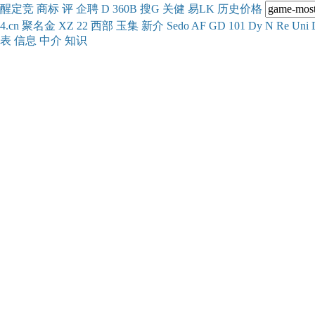
醒
定
竞
商
标
评
企
聘
D
360
B
搜
G
关健
易
LK
历史
价格
4.cn
聚名
金
XZ
22
西部
玉
集
新
介
Se
do
AF
GD
101
Dy
N
Re
Uni
表
信息
中介
知识