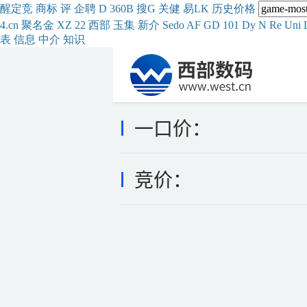
醒
定
竞
商
标
评
企
聘
D
360
B
搜
G
关健
易
LK
历史
价格
4.cn
聚名
金
XZ
22
西部
玉
集
新
介
Se
do
AF
GD
101
Dy
N
Re
Uni
表
信息
中介
知识