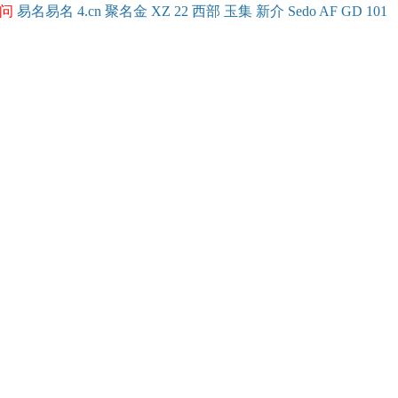
问
易名
易
名
4.cn
聚名
金
XZ
22
西部
玉
集
新
介
Se
do
AF
GD
101