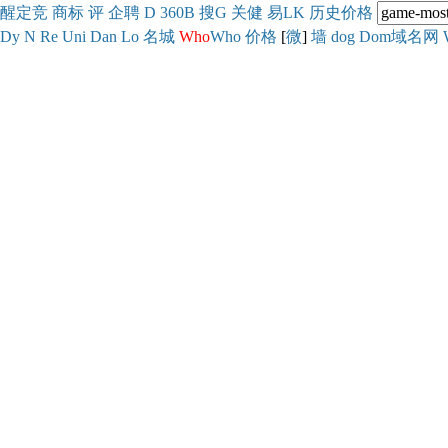
醒
定
竞
商
标
评
企
聘
D
360
B
搜
G
关健
易
LK
历史
价格
Dy
N
Re
Uni
Dan
Lo
名城
Who
Who
价格
[
微
]
墙
dog
Dom域名网