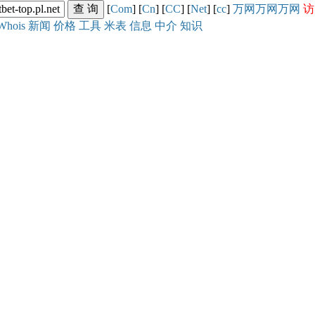
[
Com
] [
Cn
] [
CC
] [
Net
] [
cc
]
万网
万网
万网
访
Whois
新闻
价格
工具
米表
信息
中介
知识