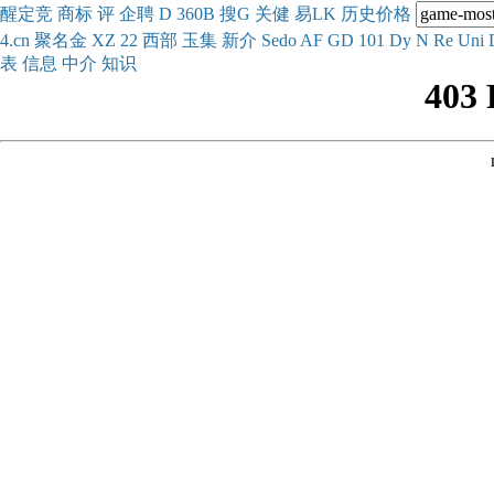
醒
定
竞
商
标
评
企
聘
D
360
B
搜
G
关健
易
LK
历史
价格
4.cn
聚名
金
XZ
22
西部
玉
集
新
介
Se
do
AF
GD
101
Dy
N
Re
Uni
表
信息
中介
知识