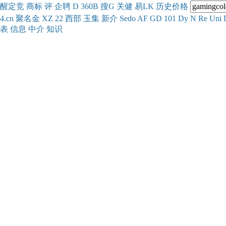
醒
定
竞
商
标
评
企
聘
D
360
B
搜
G
关健
易
LK
历史
价格
4.cn
聚名
金
XZ
22
西部
玉
集
新
介
Se
do
AF
GD
101
Dy
N
Re
Uni
表
信息
中介
知识