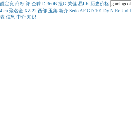
醒
定
竞
商
标
评
企
聘
D
360
B
搜
G
关健
易
LK
历史
价格
4.cn
聚名
金
XZ
22
西部
玉
集
新
介
Se
do
AF
GD
101
Dy
N
Re
Uni
表
信息
中介
知识