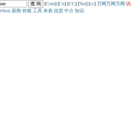
[
Com
] [
Cn
] [
CC
] [
Net
] [
cc
]
万网
万网
万网
访
Whois
新闻
价格
工具
米表
信息
中介
知识