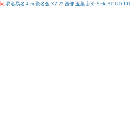
问
易名
易
名
4.cn
聚名
金
XZ
22
西部
玉
集
新
介
Se
do
AF
GD
101