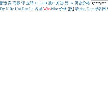
醒
定
竞
商
标
评
企
聘
D
360
B
搜
G
关健
易
LK
历史
价格
Dy
N
Re
Uni
Dan
Lo
名城
Who
Who
价格
[
微
]
墙
dog
Dom域名网