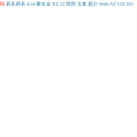
问
易名
易
名
4.cn
聚名
金
XZ
22
西部
玉
集
新
介
Se
do
AF
GD
101