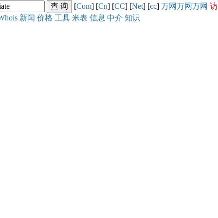
[
Com
] [
Cn
] [
CC
] [
Net
] [
cc
]
万网
万网
万网
访
Whois
新闻
价格
工具
米表
信息
中介
知识