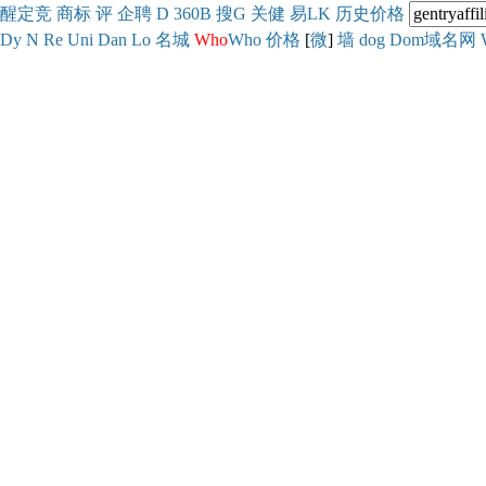
醒
定
竞
商
标
评
企
聘
D
360
B
搜
G
关健
易
LK
历史
价格
Dy
N
Re
Uni
Dan
Lo
名城
Who
Who
价格
[
微
]
墙
dog
Dom域名网