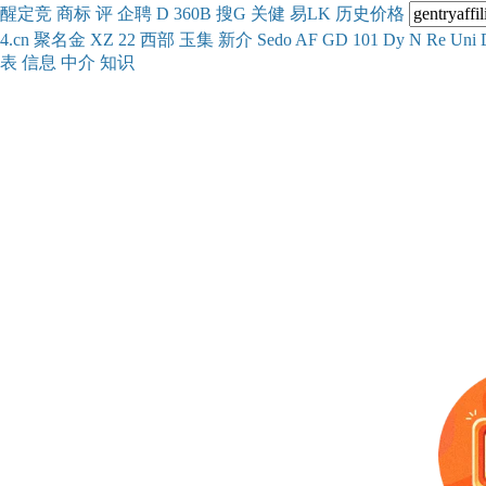
醒
定
竞
商
标
评
企
聘
D
360
B
搜
G
关健
易
LK
历史
价格
4.cn
聚名
金
XZ
22
西部
玉
集
新
介
Se
do
AF
GD
101
Dy
N
Re
Uni
表
信息
中介
知识