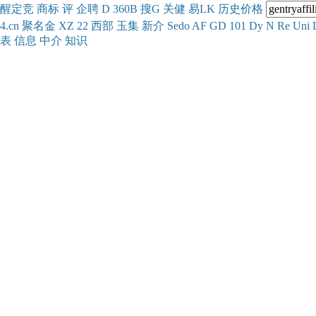
醒
定
竞
商
标
评
企
聘
D
360
B
搜
G
关健
易
LK
历史
价格
4.cn
聚名
金
XZ
22
西部
玉
集
新
介
Se
do
AF
GD
101
Dy
N
Re
Uni
表
信息
中介
知识