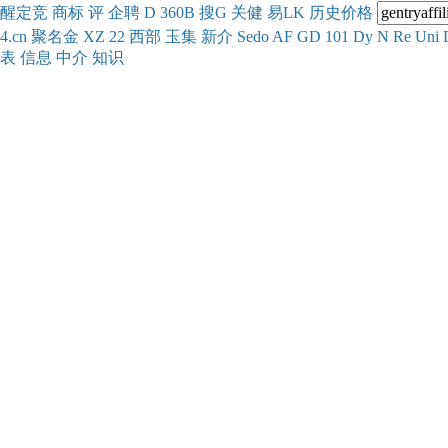
醒
定
竞
商
标
评
企
聘
D
360
B
搜
G
关健
易
LK
历史
价格
4.cn
聚名
金
XZ
22
西部
玉
集
新
介
Se
do
AF
GD
101
Dy
N
Re
Uni
表
信息
中介
知识