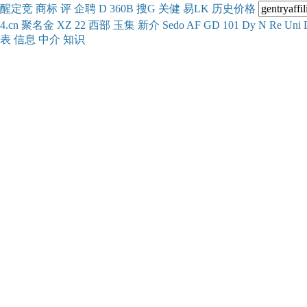
醒
定
竞
商
标
评
企
聘
D
360
B
搜
G
关健
易
LK
历史
价格
4.cn
聚名
金
XZ
22
西部
玉
集
新
介
Se
do
AF
GD
101
Dy
N
Re
Uni
表
信息
中介
知识