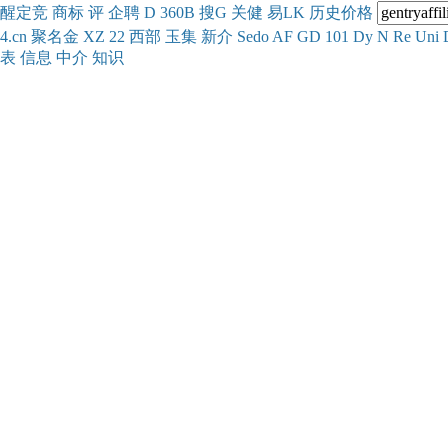
醒
定
竞
商
标
评
企
聘
D
360
B
搜
G
关健
易
LK
历史
价格
4.cn
聚名
金
XZ
22
西部
玉
集
新
介
Se
do
AF
GD
101
Dy
N
Re
Uni
表
信息
中介
知识