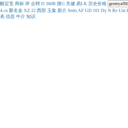
醒
定
竞
商
标
评
企
聘
D
360
B
搜
G
关健
易
LK
历史
价格
4.cn
聚名
金
XZ
22
西部
玉
集
新
介
Se
do
AF
GD
101
Dy
N
Re
Uni
表
信息
中介
知识