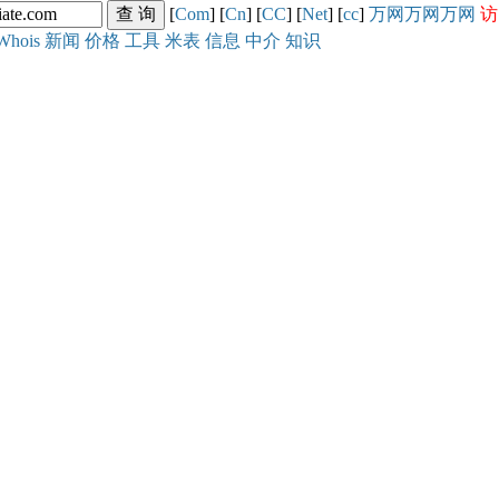
[
Com
] [
Cn
] [
CC
] [
Net
] [
cc
]
万网
万网
万网
访
Whois
新闻
价格
工具
米表
信息
中介
知识