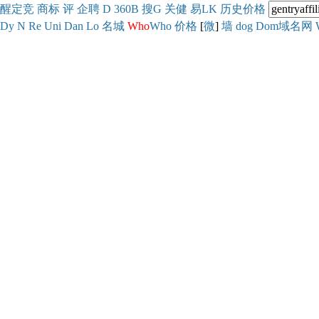
醒
定
竞
商
标
评
企
聘
D
360
B
搜
G
关健
易
LK
历史
价格
Dy
N
Re
Uni
Dan
Lo
名城
Who
Who
价格
[
微
]
墙
dog
Dom域名网