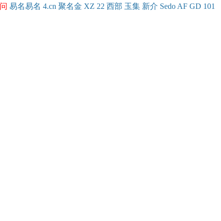
问
易名
易
名
4.cn
聚名
金
XZ
22
西部
玉
集
新
介
Se
do
AF
GD
101