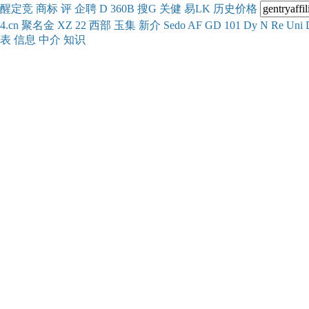
醒
定
竞
商
标
评
企
聘
D
360
B
搜
G
关健
易
LK
历史
价格
4.cn
聚名
金
XZ
22
西部
玉
集
新
介
Se
do
AF
GD
101
Dy
N
Re
Uni
表
信息
中介
知识