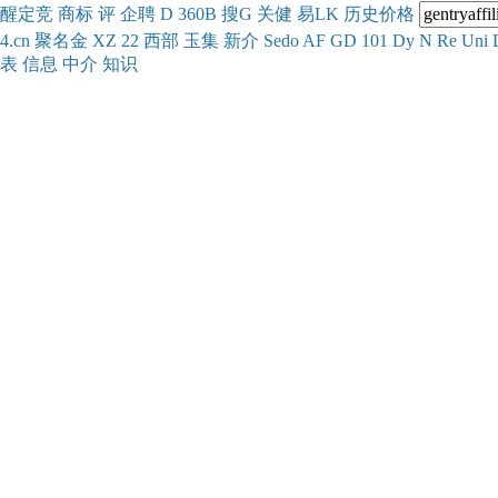
醒
定
竞
商
标
评
企
聘
D
360
B
搜
G
关健
易
LK
历史
价格
4.cn
聚名
金
XZ
22
西部
玉
集
新
介
Se
do
AF
GD
101
Dy
N
Re
Uni
表
信息
中介
知识