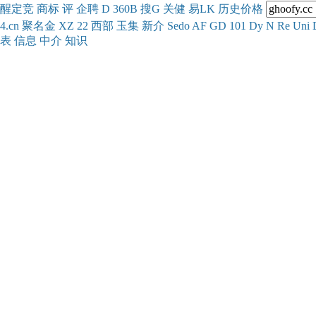
醒
定
竞
商
标
评
企
聘
D
360
B
搜
G
关健
易
LK
历史
价格
4.cn
聚名
金
XZ
22
西部
玉
集
新
介
Se
do
AF
GD
101
Dy
N
Re
Uni
表
信息
中介
知识