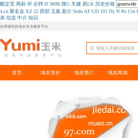
醒
定
竞
商
标
评
企
聘
D
360
B
搜
G
关健
易
LK
历史
价格
4.cn
聚名
金
XZ
22
西部
玉
集
新
介
Se
do
AF
GD
101
Dy
N
Re
Uni
表
信息
中介
知识