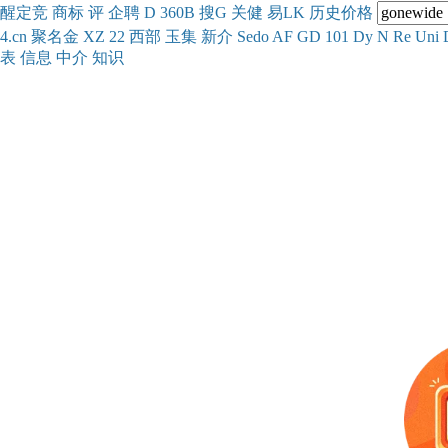
醒
定
竞
商
标
评
企
聘
D
360
B
搜
G
关健
易
LK
历史
价格
4.cn
聚名
金
XZ
22
西部
玉
集
新
介
Se
do
AF
GD
101
Dy
N
Re
Uni
表
信息
中介
知识