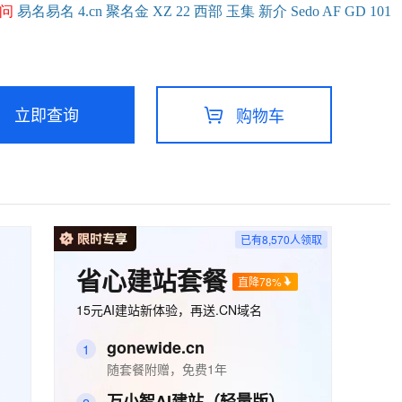
问
易名
易
名
4.cn
聚名
金
XZ
22
西部
玉
集
新
介
Se
do
AF
GD
101