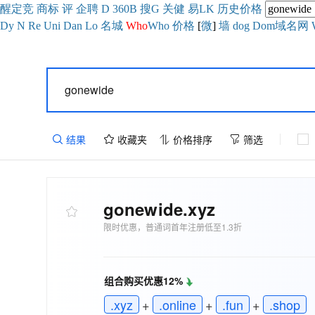
醒
定
竞
商
标
评
企
聘
D
360
B
搜
G
关健
易
LK
历史
价格
Dy
N
Re
Uni
Dan
Lo
名城
Who
Who
价格
[
微
]
墙
dog
Dom域名网