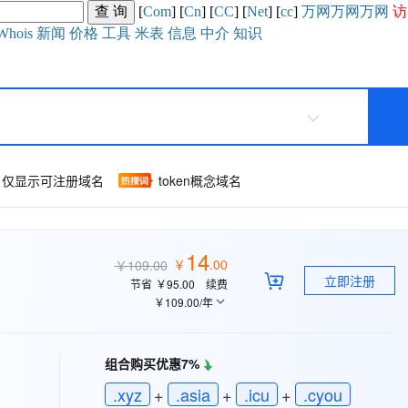
[
Com
] [
Cn
] [
CC
] [
Net
] [
cc
]
万网
万网
万网
访
Whois
新闻
价格
工具
米表
信息
中介
知识