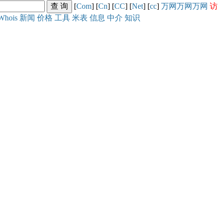
[
Com
] [
Cn
] [
CC
] [
Net
] [
cc
]
万网
万网
万网
访
Whois
新闻
价格
工具
米表
信息
中介
知识