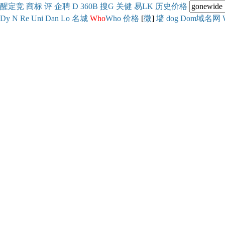
醒
定
竞
商
标
评
企
聘
D
360
B
搜
G
关健
易
LK
历史
价格
Dy
N
Re
Uni
Dan
Lo
名城
Who
Who
价格
[
微
]
墙
dog
Dom域名网