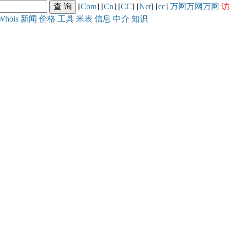
[
Com
] [
Cn
] [
CC
] [
Net
] [
cc
]
万网
万网
万网
访
Whois
新闻
价格
工具
米表
信息
中介
知识