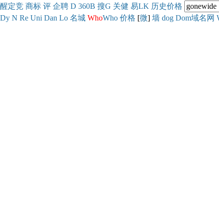
醒
定
竞
商
标
评
企
聘
D
360
B
搜
G
关健
易
LK
历史
价格
Dy
N
Re
Uni
Dan
Lo
名城
Who
Who
价格
[
微
]
墙
dog
Dom域名网