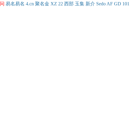
问
易名
易
名
4.cn
聚名
金
XZ
22
西部
玉
集
新
介
Se
do
AF
GD
101