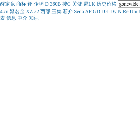
醒
定
竞
商
标
评
企
聘
D
360
B
搜
G
关健
易
LK
历史
价格
4.cn
聚名
金
XZ
22
西部
玉
集
新
介
Se
do
AF
GD
101
Dy
N
Re
Uni
表
信息
中介
知识