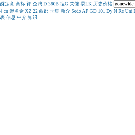
醒
定
竞
商
标
评
企
聘
D
360
B
搜
G
关健
易
LK
历史
价格
4.cn
聚名
金
XZ
22
西部
玉
集
新
介
Se
do
AF
GD
101
Dy
N
Re
Uni
表
信息
中介
知识