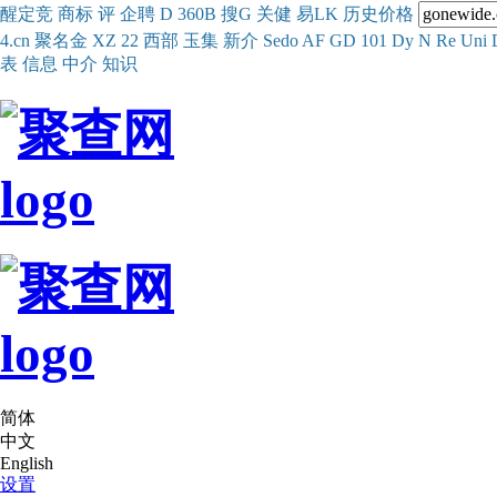
醒
定
竞
商
标
评
企
聘
D
360
B
搜
G
关健
易
LK
历史
价格
4.cn
聚名
金
XZ
22
西部
玉
集
新
介
Se
do
AF
GD
101
Dy
N
Re
Uni
表
信息
中介
知识