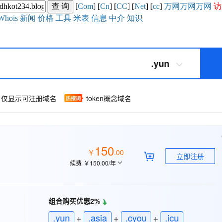
[
Com
] [
Cn
] [
CC
] [
Net
] [
cc
]
万网
万网
万网
访
Whois
新闻
价格
工具
米表
信息
中介
知识