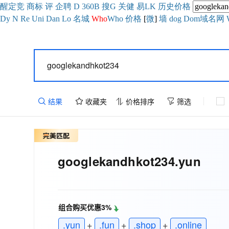
醒
定
竞
商
标
评
企
聘
D
360
B
搜
G
关健
易
LK
历史
价格
Dy
N
Re
Uni
Dan
Lo
名城
Who
Who
价格
[
微
]
墙
dog
Dom域名网