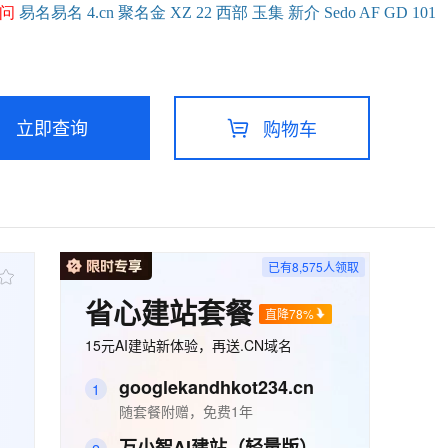
问
易名
易
名
4.cn
聚名
金
XZ
22
西部
玉
集
新
介
Se
do
AF
GD
101