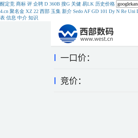
醒
定
竞
商
标
评
企
聘
D
360
B
搜
G
关健
易
LK
历史
价格
4.cn
聚名
金
XZ
22
西部
玉
集
新
介
Se
do
AF
GD
101
Dy
N
Re
Uni
表
信息
中介
知识