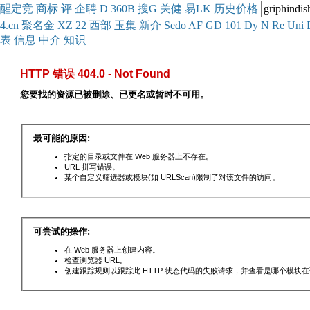
醒
定
竞
商
标
评
企
聘
D
360
B
搜
G
关健
易
LK
历史
价格
4.cn
聚名
金
XZ
22
西部
玉
集
新
介
Se
do
AF
GD
101
Dy
N
Re
Uni
表
信息
中介
知识