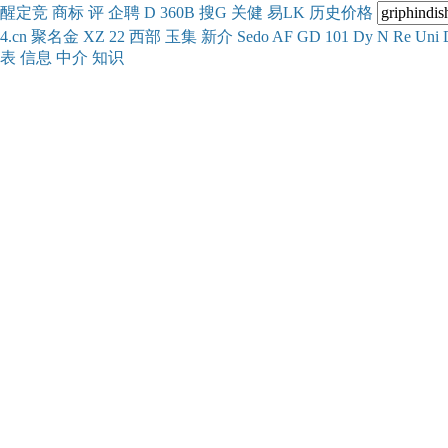
醒
定
竞
商
标
评
企
聘
D
360
B
搜
G
关健
易
LK
历史
价格
4.cn
聚名
金
XZ
22
西部
玉
集
新
介
Se
do
AF
GD
101
Dy
N
Re
Uni
表
信息
中介
知识