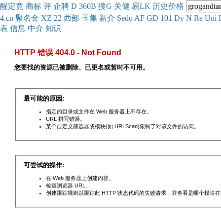
醒
定
竞
商
标
评
企
聘
D
360
B
搜
G
关健
易
LK
历史
价格
4.cn
聚名
金
XZ
22
西部
玉
集
新
介
Se
do
AF
GD
101
Dy
N
Re
Uni
表
信息
中介
知识