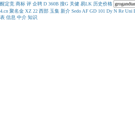
醒
定
竞
商
标
评
企
聘
D
360
B
搜
G
关健
易
LK
历史
价格
4.cn
聚名
金
XZ
22
西部
玉
集
新
介
Se
do
AF
GD
101
Dy
N
Re
Uni
表
信息
中介
知识