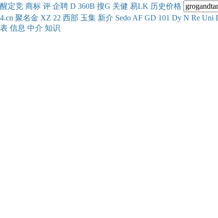
醒
定
竞
商
标
评
企
聘
D
360
B
搜
G
关健
易
LK
历史
价格
4.cn
聚名
金
XZ
22
西部
玉
集
新
介
Se
do
AF
GD
101
Dy
N
Re
Uni
表
信息
中介
知识