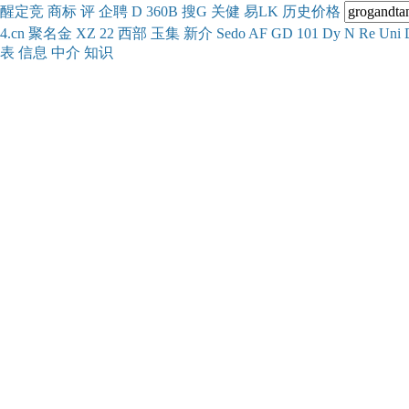
醒
定
竞
商
标
评
企
聘
D
360
B
搜
G
关健
易
LK
历史
价格
4.cn
聚名
金
XZ
22
西部
玉
集
新
介
Se
do
AF
GD
101
Dy
N
Re
Uni
表
信息
中介
知识