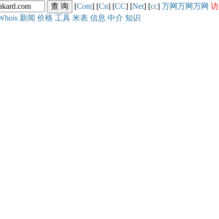
[
Com
] [
Cn
] [
CC
] [
Net
] [
cc
]
万网
万网
万网
访
Whois
新闻
价格
工具
米表
信息
中介
知识