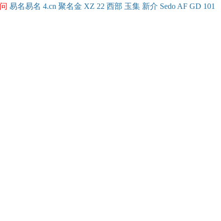
问
易名
易
名
4.cn
聚名
金
XZ
22
西部
玉
集
新
介
Se
do
AF
GD
101