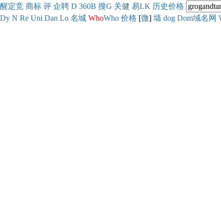
醒
定
竞
商
标
评
企
聘
D
360
B
搜
G
关健
易
LK
历史
价格
Dy
N
Re
Uni
Dan
Lo
名城
Who
Who
价格
[
微
]
墙
dog
Dom域名网