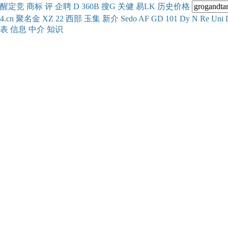
醒
定
竞
商
标
评
企
聘
D
360
B
搜
G
关健
易
LK
历史
价格
4.cn
聚名
金
XZ
22
西部
玉
集
新
介
Se
do
AF
GD
101
Dy
N
Re
Uni
表
信息
中介
知识