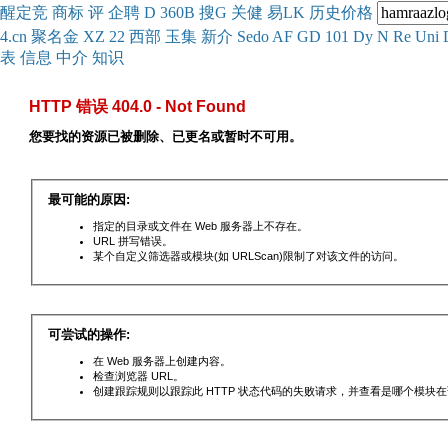
醒
定
竞
商
标
评
企
聘
D
360
B
搜
G
关健
易
LK
历史
价格
4.cn
聚名
金
XZ
22
西部
玉
集
新
介
Se
do
AF
GD
101
Dy
N
Re
Uni
表
信息
中介
知识